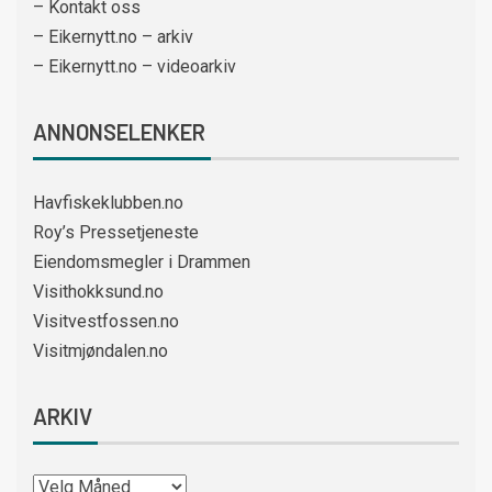
– Kontakt oss
– Eikernytt.no – arkiv
– Eikernytt.no – videoarkiv
ANNONSELENKER
Havfiskeklubben.no
Roy’s Pressetjeneste
Eiendomsmegler i Drammen
Visithokksund.no
Visitvestfossen.no
Visitmjøndalen.no
ARKIV