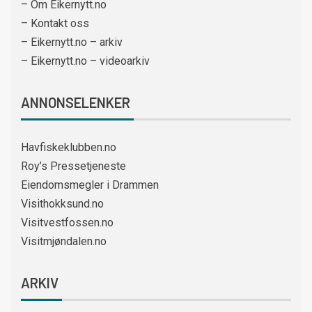
– Om Eikernytt.no
– Kontakt oss
– Eikernytt.no – arkiv
– Eikernytt.no – videoarkiv
ANNONSELENKER
Havfiskeklubben.no
Roy’s Pressetjeneste
Eiendomsmegler i Drammen
Visithokksund.no
Visitvestfossen.no
Visitmjøndalen.no
ARKIV