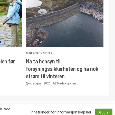
GENERELLE NYHETER
ien før
Må ta hensyn til
forsyningssikkerheten og ha nok
strøm til vinteren
6. august 2026
Redaksjonen
 avtale med utgiver. Tlf. 92 63 86 82.
øk. Ved
Innstillinger for informasjonskapsler
Godta