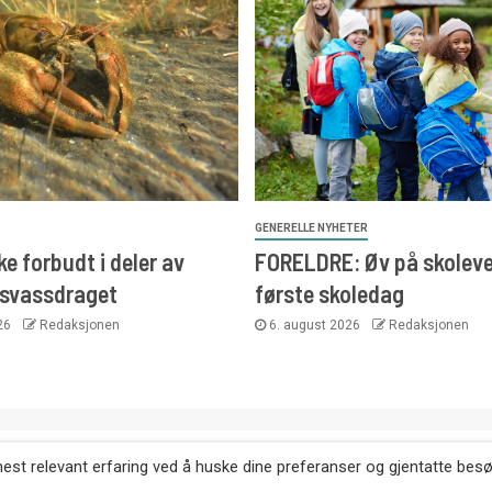
GENERELLE NYHETER
e forbudt i deler av
FORELDRE: Øv på skoleve
svassdraget
første skoledag
026
Redaksjonen
6. august 2026
Redaksjonen
. Kopiering av tekst, bilder og annonser er ikke tillatt uten etter
mest relevant erfaring ved å huske dine preferanser og gjentatte bes
Websiden er laget i samarbeid med: