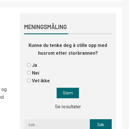
MENINGSMÅLING
Kunne du tenke deg å stille opp med
husrom etter storbrannen?
Ja
Nei
Vet ikke
r og
ed
Se resultater