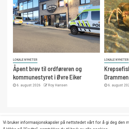
LOKALE NYHETER
LOKALE NYHETER
Åpent brev til ordføreren og
Krepsefisk
kommunestyret i Øvre Eiker
Drammen
6. august 2026
Roy Hansen
6. august 2
Copyright © Eikernytt.no utgis av Roy’s Pressetjeneste
Vi bruker informasjonskapsler på nettstedet vårt for å gi deg den 