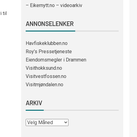
– Eikernytt.no – videoarkiv
 til
ANNONSELENKER
Havfiskeklubben.no
Roy’s Pressetjeneste
Eiendomsmegler i Drammen
Visithokksund.no
Visitvestfossen.no
Visitmjøndalen.no
ARKIV