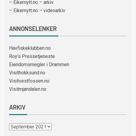
– Eikernytt.no – arkiv
– Eikernytt.no – videoarkiv
ANNONSELENKER
Havfiskeklubben.no
Roy’s Pressetjeneste
Eiendomsmegler i Drammen
Visithokksund.no
Visitvestfossen.no
Visitmjøndalen.no
ARKIV