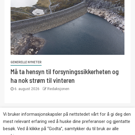
GENERELLE NYHETER
Må ta hensyn til forsyningssikkerheten og
ha nok strøm til vinteren
6. august 2026
Redaksjonen
Vi bruker informasjonskapsler på nettstedet vårt for å gi deg den
Copyright © Eikernytt.no utgis av Roy’s
mest relevant erfaring ved å huske dine preferanser og gjentatte
Pressetjeneste. Kopiering av tekst, bilder og
besøk. Ved å klikke på “Godta”, samtykker du til bruk av alle
annonser er ikke tillatt uten etter avtale med utgiver.