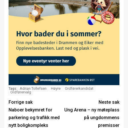
Adrian Tollefsen
Høyre
Ordførerkandidat
Tags:
Ordførervalg
Forrige sak
Neste sak
Naboer bekymret for
Ung Arena – ny møteplass
parkering og trafikk med
på ungdommens
nytt boligkompleks
premisser