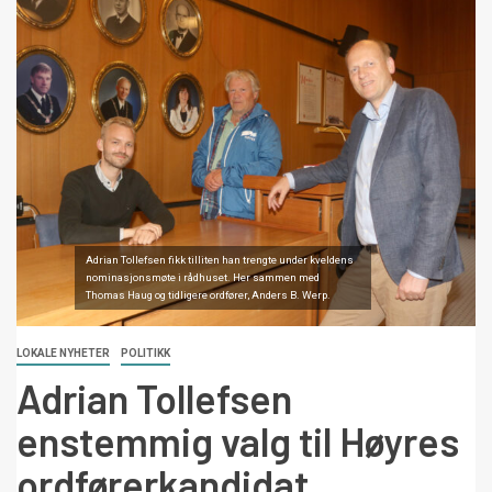
Adrian Tollefsen fikk tilliten han trengte under kveldens
nominasjonsmøte i rådhuset. Her sammen med
Thomas Haug og tidligere ordfører, Anders B. Werp.
LOKALE NYHETER
POLITIKK
Adrian Tollefsen
enstemmig valg til Høyres
ordførerkandidat