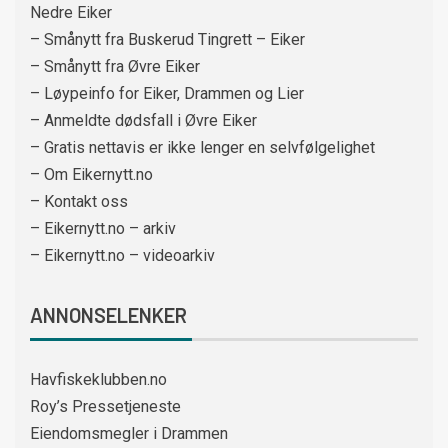
Nedre Eiker
– Smånytt fra Buskerud Tingrett – Eiker
– Smånytt fra Øvre Eiker
– Løypeinfo for Eiker, Drammen og Lier
– Anmeldte dødsfall i Øvre Eiker
– Gratis nettavis er ikke lenger en selvfølgelighet
– Om Eikernytt.no
– Kontakt oss
– Eikernytt.no – arkiv
– Eikernytt.no – videoarkiv
ANNONSELENKER
Havfiskeklubben.no
Roy’s Pressetjeneste
Eiendomsmegler i Drammen