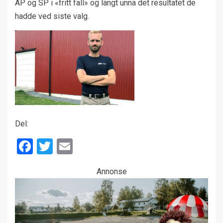
AP og SP i «fritt fall» og langt unna det resultatet de
hadde ved siste valg.
Del:
Facebook
Twitter
Email
Annonse