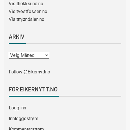
Visithokksund.no
Visitvestfossen.no
Visitmjøndalen.no
ARKIV
Follow @Eikernyttno
FOR EIKERNYTT.NO
Logg inn
Innleggsstrøm
Kommentarstrøm