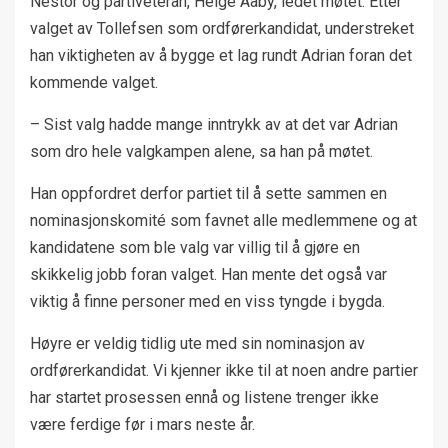
Nestor og partiveteran, Helge Aaby, ledet møtet. Etter
valget av Tollefsen som ordførerkandidat, understreket
han viktigheten av å bygge et lag rundt Adrian foran det
kommende valget.
– Sist valg hadde mange inntrykk av at det var Adrian
som dro hele valgkampen alene, sa han på møtet.
Han oppfordret derfor partiet til å sette sammen en
nominasjonskomité som favnet alle medlemmene og at
kandidatene som ble valg var villig til å gjøre en
skikkelig jobb foran valget. Han mente det også var
viktig å finne personer med en viss tyngde i bygda.
Høyre er veldig tidlig ute med sin nominasjon av
ordførerkandidat. Vi kjenner ikke til at noen andre partier
har startet prosessen ennå og listene trenger ikke
være ferdige før i mars neste år.