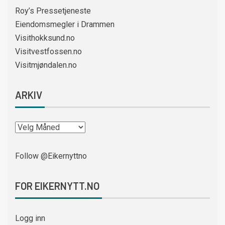
Roy’s Pressetjeneste
Eiendomsmegler i Drammen
Visithokksund.no
Visitvestfossen.no
Visitmjøndalen.no
ARKIV
Follow @Eikernyttno
FOR EIKERNYTT.NO
Logg inn