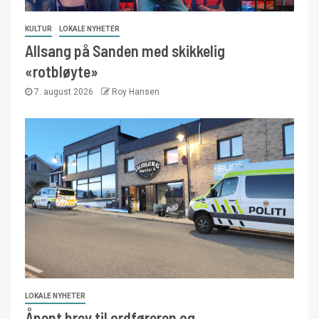
KULTUR
LOKALE NYHETER
Allsang på Sanden med skikkelig
«rotbløyte»
7. august 2026
Roy Hansen
LOKALE NYHETER
Åpent brev til ordføreren og