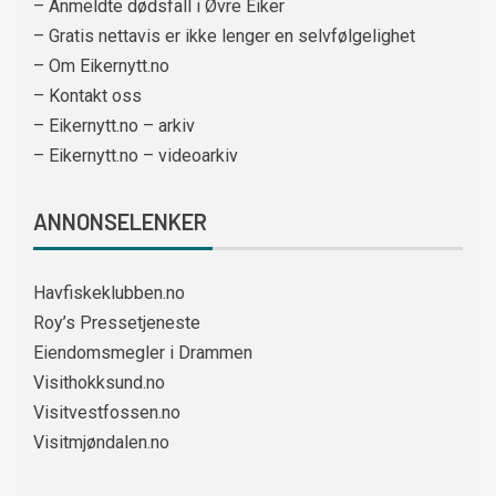
– Anmeldte dødsfall i Øvre Eiker
– Gratis nettavis er ikke lenger en selvfølgelighet
– Om Eikernytt.no
– Kontakt oss
– Eikernytt.no – arkiv
– Eikernytt.no – videoarkiv
ANNONSELENKER
Havfiskeklubben.no
Roy’s Pressetjeneste
Eiendomsmegler i Drammen
Visithokksund.no
Visitvestfossen.no
Visitmjøndalen.no