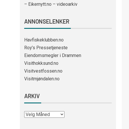
– Eikernytt.no – videoarkiv
ANNONSELENKER
Havfiskeklubben.no
Roy’s Pressetjeneste
Eiendomsmegler i Drammen
Visithokksund.no
Visitvestfossen.no
Visitmjøndalen.no
ARKIV