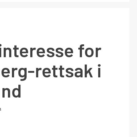
nteresse for
rg-rettsak i
und
4