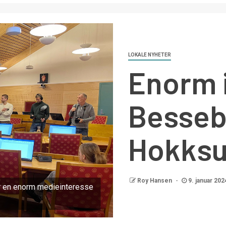
LOKALE NYHETER
Enorm i
Bessebe
Hokks
Roy Hansen
9. januar 202
r en enorm medieinteresse