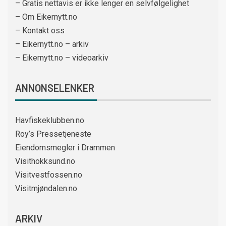
– Gratis nettavis er ikke lenger en selvfølgelighet
– Om Eikernytt.no
– Kontakt oss
– Eikernytt.no – arkiv
– Eikernytt.no – videoarkiv
ANNONSELENKER
Havfiskeklubben.no
Roy’s Pressetjeneste
Eiendomsmegler i Drammen
Visithokksund.no
Visitvestfossen.no
Visitmjøndalen.no
ARKIV