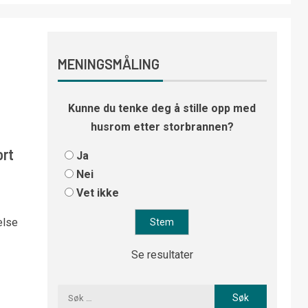
MENINGSMÅLING
Kunne du tenke deg å stille opp med
husrom etter storbrannen?
ort
Ja
Nei
Vet ikke
else
Se resultater