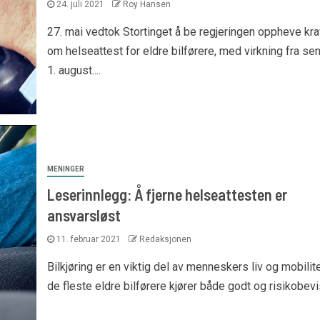
24. juli 2021
Roy Hansen
27. mai vedtok Stortinget å be regjeringen oppheve kra
om helseattest for eldre bilførere, med virkning fra se
1. august....
MENINGER
Leserinnlegg: Å fjerne helseattesten er
ansvarsløst
11. februar 2021
Redaksjonen
Bilkjøring er en viktig del av menneskers liv og mobilite
de fleste eldre bilførere kjører både godt og risikobeviss