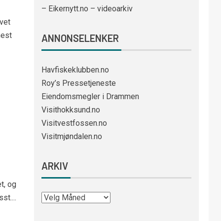
– Eikernytt.no – videoarkiv
vet
nest
ANNONSELENKER
Havfiskeklubben.no
Roy’s Pressetjeneste
Eiendomsmegler i Drammen
Visithokksund.no
Visitvestfossen.no
Visitmjøndalen.no
ARKIV
t, og
t....