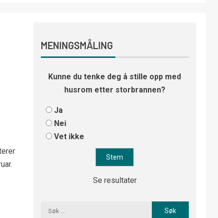
MENINGSMÅLING
Kunne du tenke deg å stille opp med
husrom etter storbrannen?
Ja
Nei
Vet ikke
terer
uar.
Se resultater