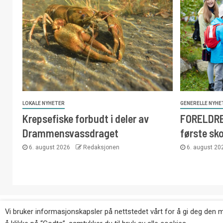
LOKALE NYHETER
GENERELLE NYHE
Krepsefiske forbudt i deler av
FORELDRE:
Drammensvassdraget
første sk
6. august 2026
Redaksjonen
6. august 2
Copyright © Eikernytt.no utgis av Roy’s Pressetjeneste
Vi bruker informasjonskapsler på nettstedet vårt for å gi deg den 