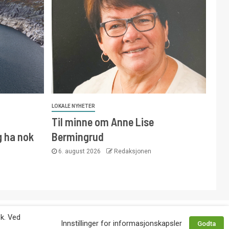
LOKALE NYHETER
Til minne om Anne Lise
g ha nok
Bermingrud
6. august 2026
Redaksjonen
 avtale med utgiver. Tlf. 92 63 86 82.
øk. Ved
Innstillinger for informasjonskapsler
Godta