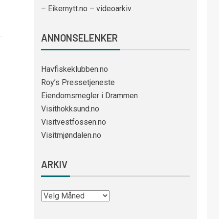
– Eikernytt.no – videoarkiv
e
.
ANNONSELENKER
Havfiskeklubben.no
Roy’s Pressetjeneste
Eiendomsmegler i Drammen
Visithokksund.no
Visitvestfossen.no
Visitmjøndalen.no
ARKIV