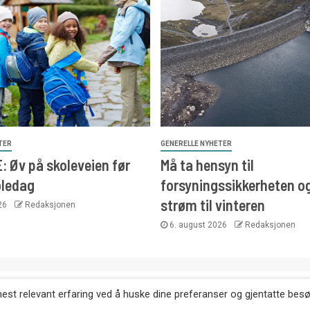
TER
GENERELLE NYHETER
 Øv på skoleveien før
Må ta hensyn til
oledag
forsyningssikkerheten o
strøm til vinteren
026
Redaksjonen
6. august 2026
Redaksjonen
. Kopiering av tekst, bilder og annonser er ikke tillatt uten etter
mest relevant erfaring ved å huske dine preferanser og gjentatte bes
Websiden er laget i samarbeid med: