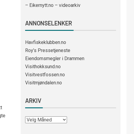
– Eikernytt.no – videoarkiv
ANNONSELENKER
Havfiskeklubben.no
Roy’s Pressetjeneste
Eiendomsmegler i Drammen
Visithokksund.no
Visitvestfossen.no
Visitmjøndalen.no
ARKIV
t
gte