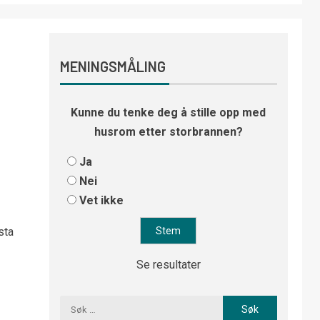
MENINGSMÅLING
Kunne du tenke deg å stille opp med
husrom etter storbrannen?
Ja
Nei
Vet ikke
sta
Se resultater