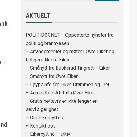
AKTUELT
ank
POLITIDØGNET – Oppdaterte nyheter fra
politi og brannvesen
– Arrangementer og møter i Øvre Eiker og
tidligere Nedre Eiker
. I
– Smånytt fra Buskerud Tingrett – Eiker
– Smånytt fra Øvre Eiker
– Løypeinfo for Eiker, Drammen og Lier
– Anmeldte dødsfall i Øvre Eiker
– Gratis nettavis er ikke lenger en
selvfølgelighet
– Om Eikernytt.no
und
– Kontakt oss
– Eikernytt.no – arkiv