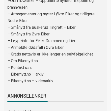
POLITIDØGNET – Oppdaterte nyheter fra politi og
brannvesen
– Arrangementer og møter i Øvre Eiker og tidligere
Nedre Eiker
– Smånytt fra Buskerud Tingrett – Eiker
– Smånytt fra Øvre Eiker
– Løypeinfo for Eiker, Drammen og Lier
– Anmeldte dødsfall i Øvre Eiker
– Gratis nettavis er ikke lenger en selvfølgelighet
– Om Eikernytt.no
– Kontakt oss
– Eikernytt.no – arkiv
– Eikernytt.no – videoarkiv
ANNONSELENKER