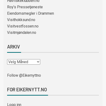
Havfiskeklubben.no
Roy’s Pressetjeneste
Eiendomsmegler i Drammen
Visithokksund.no
Visitvestfossen.no
Visitmjøndalen.no
ARKIV
Follow @Eikernyttno
FOR EIKERNYTT.NO
Logg inn