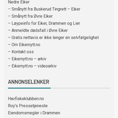
Nedre Eiker
– Smånytt fra Buskerud Tingrett – Eiker
– Smånytt fra Øvre Eiker
– Løypeinfo for Eiker, Drammen og Lier
– Anmeldte dødsfall i Øvre Eiker
– Gratis nettavis er ikke lenger en selvfølgelighet
– Om Eikernytt.no
– Kontakt oss
– Eikernytt.no – arkiv
– Eikernytt.no – videoarkiv
ANNONSELENKER
Havfiskeklubben.no
Roy’s Pressetjeneste
Eiendomsmegler i Drammen