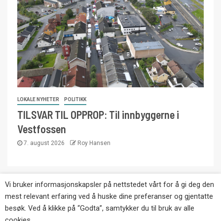
LOKALE NYHETER
POLITIKK
TILSVAR TIL OPPROP: Til innbyggerne i
Vestfossen
7. august 2026
Roy Hansen
Vi bruker informasjonskapsler på nettstedet vårt for å gi deg den
Copyright © Eikernytt.no utgis av Roy’s
mest relevant erfaring ved å huske dine preferanser og gjentatte
Pressetjeneste. Kopiering av tekst, bilder og
besøk. Ved å klikke på “Godta”, samtykker du til bruk av alle
annonser er ikke tillatt uten etter avtale med utgiver.
cookies.