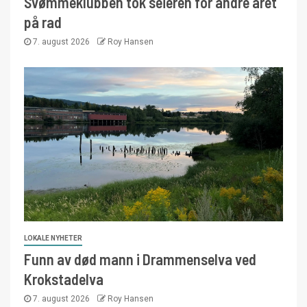
Svømmeklubben tok seieren for andre året
på rad
7. august 2026
Roy Hansen
LOKALE NYHETER
Funn av død mann i Drammenselva ved
Krokstadelva
7. august 2026
Roy Hansen