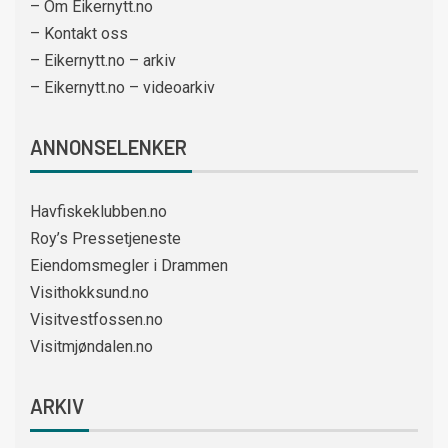
– Om Eikernytt.no
– Kontakt oss
– Eikernytt.no – arkiv
– Eikernytt.no – videoarkiv
ANNONSELENKER
Havfiskeklubben.no
Roy’s Pressetjeneste
Eiendomsmegler i Drammen
Visithokksund.no
Visitvestfossen.no
Visitmjøndalen.no
ARKIV