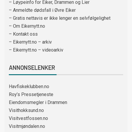
– Løypeinfo for Eiker, Drammen og Lier
– Anmeldte dødsfall i Øvre Eiker
– Gratis nettavis er ikke lenger en selvfølgelighet
– Om Eikernytt.no
– Kontakt oss
– Eikernytt.no – arkiv
– Eikernytt.no – videoarkiv
ANNONSELENKER
Havfiskeklubben.no
Roy’s Pressetjeneste
Eiendomsmegler i Drammen
Visithokksund.no
Visitvestfossen.no
Visitmjøndalen.no