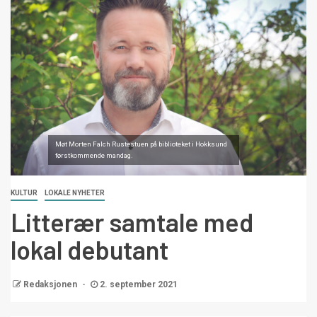
Møt Morten Falch Rustestuen på biblioteket i Hokksund
førstkommende mandag.
KULTUR
LOKALE NYHETER
Litterær samtale med
lokal debutant
Redaksjonen
2. september 2021