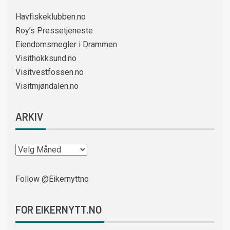
Havfiskeklubben.no
Roy’s Pressetjeneste
Eiendomsmegler i Drammen
Visithokksund.no
Visitvestfossen.no
Visitmjøndalen.no
ARKIV
Follow @Eikernyttno
FOR EIKERNYTT.NO