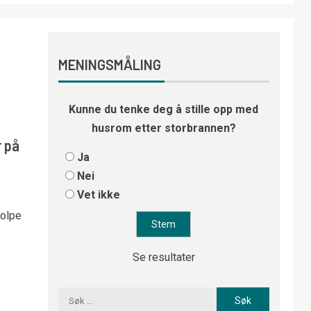
MENINGSMÅLING
Kunne du tenke deg å stille opp med
husrom etter storbrannen?
r på
Ja
Nei
Vet ikke
tolpe
Se resultater