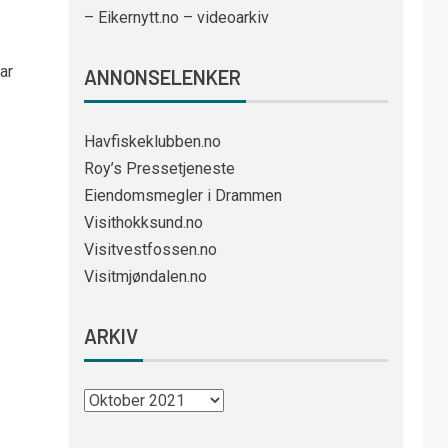
– Eikernytt.no – videoarkiv
ar
ANNONSELENKER
Havfiskeklubben.no
Roy’s Pressetjeneste
Eiendomsmegler i Drammen
Visithokksund.no
Visitvestfossen.no
Visitmjøndalen.no
ARKIV