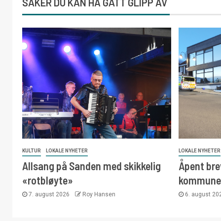
SAKER DU KAN HA GÅTT GLIPP AV
KULTUR
LOKALE NYHETER
LOKALE NYHETER
Allsang på Sanden med skikkelig
Åpent brev
«rotbløyte»
kommunest
7. august 2026
Roy Hansen
6. august 2