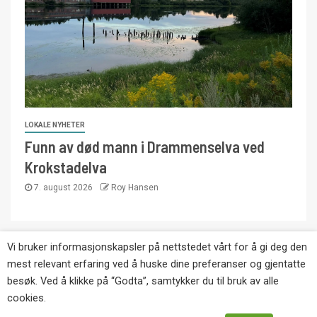
LOKALE NYHETER
Funn av død mann i Drammenselva ved
Krokstadelva
7. august 2026
Roy Hansen
Vi bruker informasjonskapsler på nettstedet vårt for å gi deg den
Copyright © Eikernytt.no utgis av Roy’s
mest relevant erfaring ved å huske dine preferanser og gjentatte
Pressetjeneste. Kopiering av tekst, bilder og
besøk. Ved å klikke på “Godta”, samtykker du til bruk av alle
annonser er ikke tillatt uten etter avtale med utgiver.
cookies.
Tlf. 92 63 86 82.