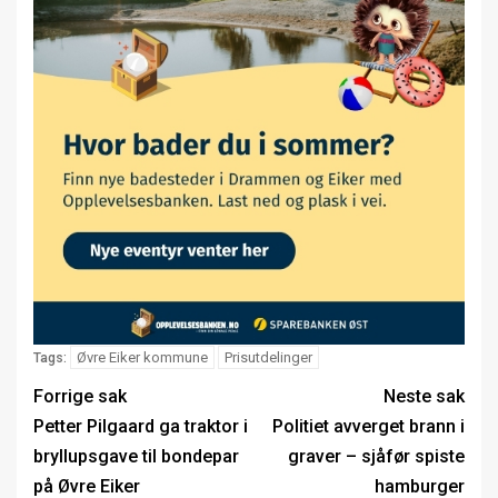
Øvre Eiker kommune
Prisutdelinger
Tags:
Forrige sak
Neste sak
Petter Pilgaard ga traktor i
Politiet avverget brann i
bryllupsgave til bondepar
graver – sjåfør spiste
på Øvre Eiker
hamburger