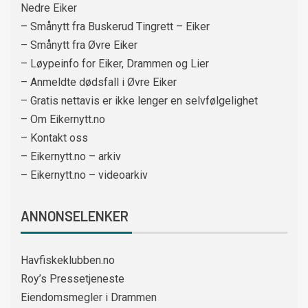
Nedre Eiker
– Smånytt fra Buskerud Tingrett – Eiker
– Smånytt fra Øvre Eiker
– Løypeinfo for Eiker, Drammen og Lier
– Anmeldte dødsfall i Øvre Eiker
– Gratis nettavis er ikke lenger en selvfølgelighet
– Om Eikernytt.no
– Kontakt oss
– Eikernytt.no – arkiv
– Eikernytt.no – videoarkiv
ANNONSELENKER
Havfiskeklubben.no
Roy’s Pressetjeneste
Eiendomsmegler i Drammen