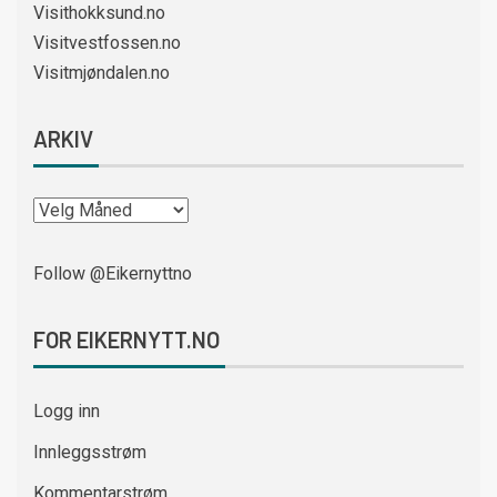
Visithokksund.no
Visitvestfossen.no
Visitmjøndalen.no
ARKIV
Follow @Eikernyttno
FOR EIKERNYTT.NO
Logg inn
Innleggsstrøm
Kommentarstrøm