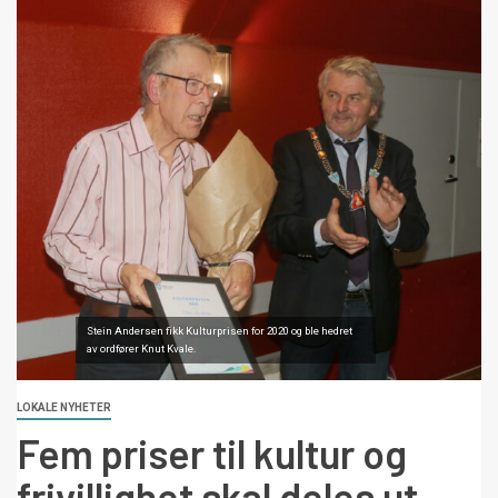
Stein Andersen fikk Kulturprisen for 2020 og ble hedret
av ordfører Knut Kvale.
LOKALE NYHETER
Fem priser til kultur og
frivillighet skal deles ut –