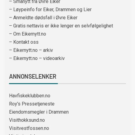
– Smånytt fra Øvre Eiker
– Løypeinfo for Eiker, Drammen og Lier
– Anmeldte dødsfall i Øvre Eiker
– Gratis nettavis er ikke lenger en selvfølgelighet
– Om Eikernytt.no
– Kontakt oss
– Eikernytt.no – arkiv
– Eikernytt.no – videoarkiv
ANNONSELENKER
Havfiskeklubben.no
Roy’s Pressetjeneste
Eiendomsmegler i Drammen
Visithokksund.no
Visitvestfossen.no