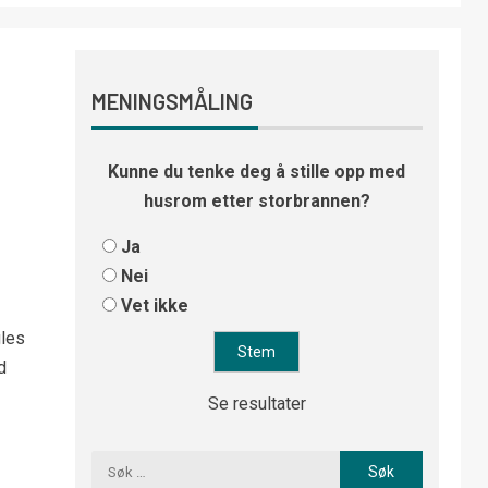
MENINGSMÅLING
Kunne du tenke deg å stille opp med
husrom etter storbrannen?
Ja
Nei
Vet ikke
gles
d
Se resultater