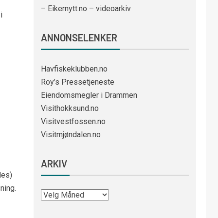
– Eikernytt.no – videoarkiv
i
ANNONSELENKER
Havfiskeklubben.no
Roy’s Pressetjeneste
Eiendomsmegler i Drammen
Visithokksund.no
Visitvestfossen.no
Visitmjøndalen.no
ARKIV
les)
ning.