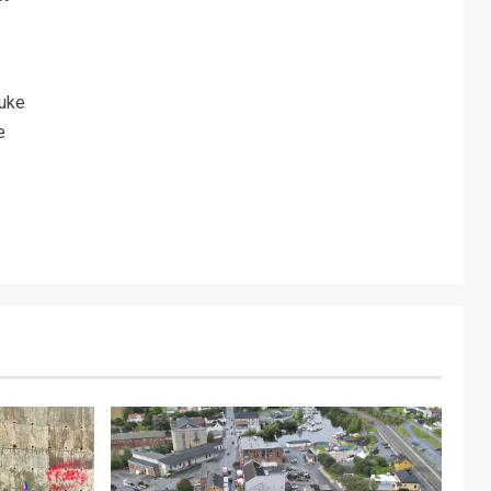
uke
e