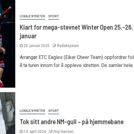
LOKALE NYHETER
SPORT
Klart for mega-stevnet Winter Open 25.-26.
januar
20. januar 2025
Redaksjonen
Arrangør ETC Eagles (Eiker Cheer Team) oppfordrer folk
å ta turen innom for å oppleve idretten. De samler hele..
LOKALE NYHETER
SPORT
Tok sitt andre NM-gull – på hjemmebane
14. april 2024
Roy Hansen