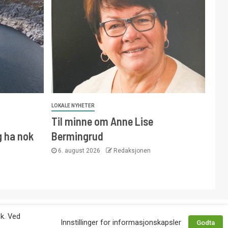
LOKALE NYHETER
Til minne om Anne Lise
g ha nok
Bermingrud
6. august 2026
Redaksjonen
 avtale med utgiver. Tlf. 92 63 86 82.
øk. Ved
Innstillinger for informasjonskapsler
Godta