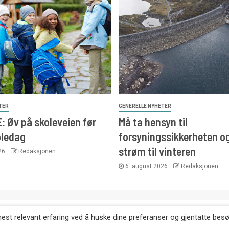
TER
GENERELLE NYHETER
 Øv på skoleveien før
Må ta hensyn til
oledag
forsyningssikkerheten o
strøm til vinteren
026
Redaksjonen
6. august 2026
Redaksjonen
. Kopiering av tekst, bilder og annonser er ikke tillatt uten etter
mest relevant erfaring ved å huske dine preferanser og gjentatte bes
Websiden er laget i samarbeid med: