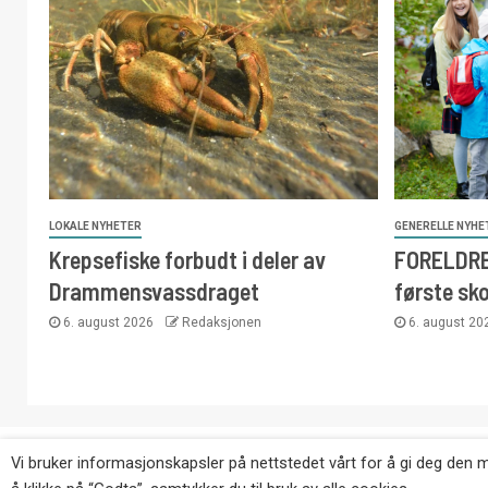
LOKALE NYHETER
GENERELLE NYHE
Krepsefiske forbudt i deler av
FORELDRE:
Drammensvassdraget
første sk
6. august 2026
Redaksjonen
6. august 2
Copyright © Eikernytt.no utgis av Roy’s Pressetjeneste
Vi bruker informasjonskapsler på nettstedet vårt for å gi deg den 