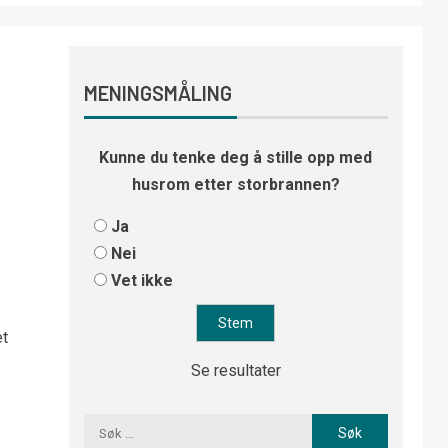
MENINGSMÅLING
Kunne du tenke deg å stille opp med
husrom etter storbrannen?
Ja
Nei
Vet ikke
et
Se resultater