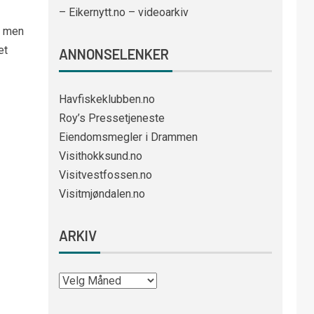
– Eikernytt.no – videoarkiv
, men
et
ANNONSELENKER
Havfiskeklubben.no
Roy’s Pressetjeneste
Eiendomsmegler i Drammen
Visithokksund.no
Visitvestfossen.no
Visitmjøndalen.no
ARKIV