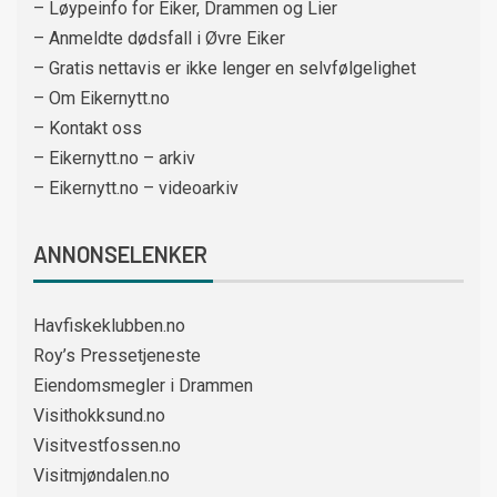
– Løypeinfo for Eiker, Drammen og Lier
– Anmeldte dødsfall i Øvre Eiker
– Gratis nettavis er ikke lenger en selvfølgelighet
– Om Eikernytt.no
– Kontakt oss
– Eikernytt.no – arkiv
– Eikernytt.no – videoarkiv
ANNONSELENKER
Havfiskeklubben.no
Roy’s Pressetjeneste
Eiendomsmegler i Drammen
Visithokksund.no
Visitvestfossen.no
Visitmjøndalen.no