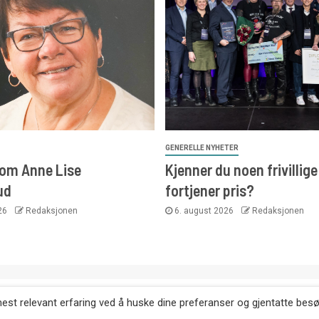
GENERELLE NYHETER
 om Anne Lise
Kjenner du noen frivillig
ud
fortjener pris?
026
Redaksjonen
6. august 2026
Redaksjonen
. Kopiering av tekst, bilder og annonser er ikke tillatt uten etter
mest relevant erfaring ved å huske dine preferanser og gjentatte bes
Websiden er laget i samarbeid med: