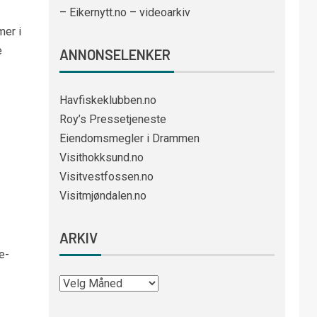
– Eikernytt.no – videoarkiv
mer i
e
ANNONSELENKER
Havfiskeklubben.no
Roy’s Pressetjeneste
Eiendomsmegler i Drammen
Visithokksund.no
Visitvestfossen.no
Visitmjøndalen.no
ARKIV
e-