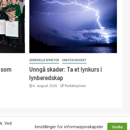
GENERELLE NYHETER
UKATEGORISERT
e som
Unngå skader: Ta et lynkurs i
lynberedskap
6. august 2026
Redaksjonen
 avtale med utgiver. Tlf. 92 63 86 82.
øk. Ved
Innstillinger for informasjonskapsler
Godta