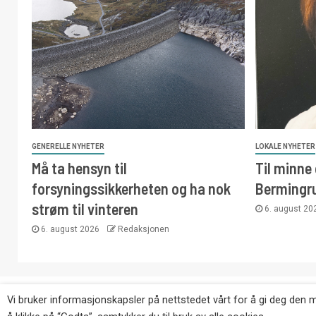
GENERELLE NYHETER
LOKALE NYHETER
Må ta hensyn til
Til minne
forsyningssikkerheten og ha nok
Bermingr
strøm til vinteren
6. august 2
6. august 2026
Redaksjonen
Copyright © Eikernytt.no utgis av Roy’s Pressetjeneste
Vi bruker informasjonskapsler på nettstedet vårt for å gi deg den 