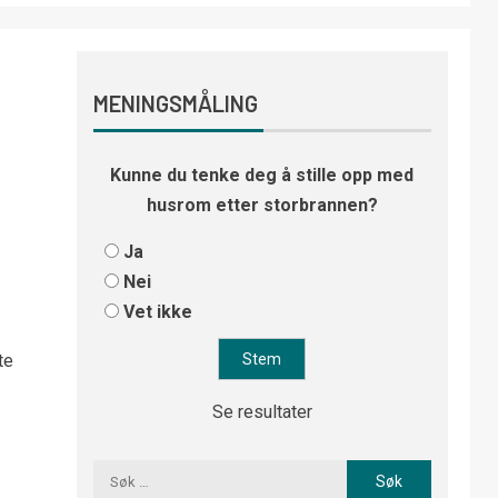
MENINGSMÅLING
Kunne du tenke deg å stille opp med
husrom etter storbrannen?
Ja
Nei
Vet ikke
te
Se resultater