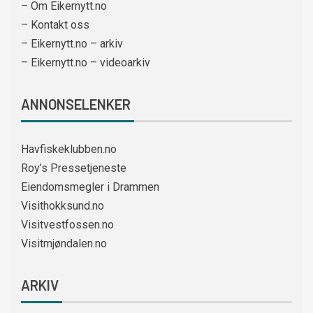
– Om Eikernytt.no
– Kontakt oss
– Eikernytt.no – arkiv
– Eikernytt.no – videoarkiv
ANNONSELENKER
Havfiskeklubben.no
Roy’s Pressetjeneste
Eiendomsmegler i Drammen
Visithokksund.no
Visitvestfossen.no
Visitmjøndalen.no
ARKIV