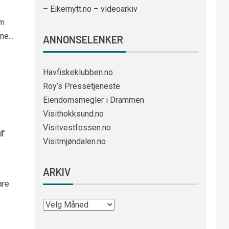
– Eikernytt.no – videoarkiv
om
e...
ANNONSELENKER
Havfiskeklubben.no
Roy’s Pressetjeneste
Eiendomsmegler i Drammen
Visithokksund.no
Visitvestfossen.no
r
Visitmjøndalen.no
ARKIV
are