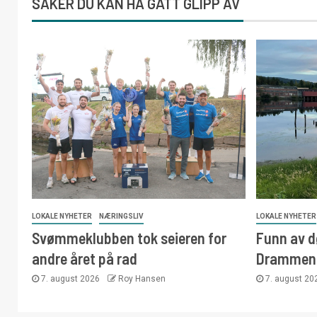
SAKER DU KAN HA GÅTT GLIPP AV
LOKALE NYHETER
NÆRINGSLIV
LOKALE NYHETER
Svømmeklubben tok seieren for
Funn av d
andre året på rad
Drammens
7. august 2026
Roy Hansen
7. august 2