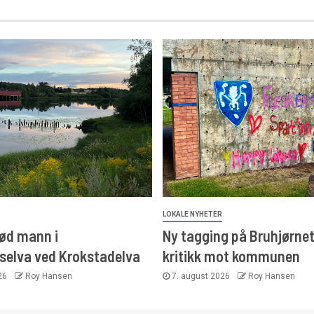
LOKALE NYHETER
ød mann i
Ny tagging på Bruhjørne
elva ved Krokstadelva
kritikk mot kommunen
026
Roy Hansen
7. august 2026
Roy Hansen