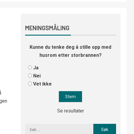
MENINGSMÅLING
Kunne du tenke deg å stille opp med
husrom etter storbrannen?
Ja
Nei
Vet ikke
å
ngen
Se resultater