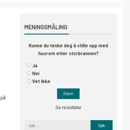
MENINGSMÅLING
Kunne du tenke deg å stille opp med
husrom etter storbrannen?
Ja
Nei
Vet ikke
 på
Se resultater