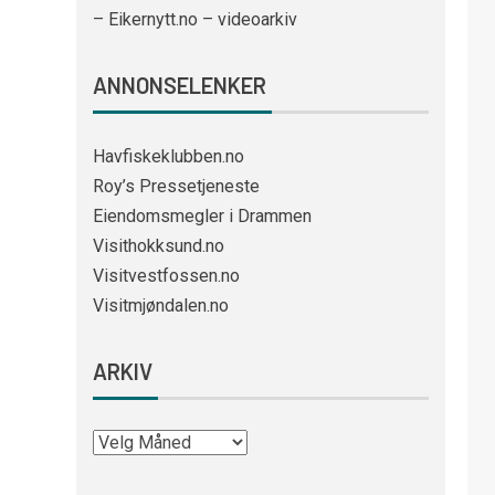
– Eikernytt.no – videoarkiv
ANNONSELENKER
Havfiskeklubben.no
Roy’s Pressetjeneste
Eiendomsmegler i Drammen
Visithokksund.no
Visitvestfossen.no
Visitmjøndalen.no
ARKIV