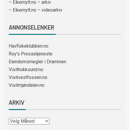
– Eikernytt.no – arkiv
– Eikernytt.no – videoarkiv
ANNONSELENKER
Havfiskeklubben.no
Roy’s Pressetjeneste
Eiendomsmegler i Drammen
Visithokksund.no
Visitvestfossen.no
Visitmjøndalen.no
ARKIV