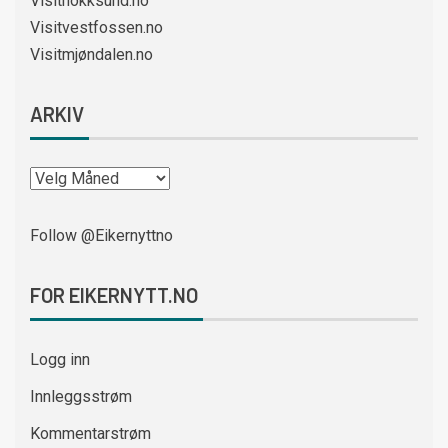
Visithokksund.no
Visitvestfossen.no
Visitmjøndalen.no
ARKIV
Follow @Eikernyttno
FOR EIKERNYTT.NO
Logg inn
Innleggsstrøm
Kommentarstrøm