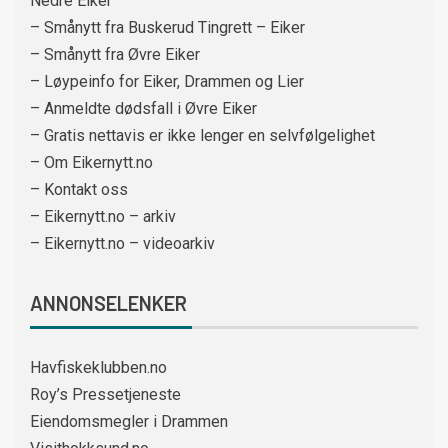
Nedre Eiker
– Smånytt fra Buskerud Tingrett – Eiker
– Smånytt fra Øvre Eiker
– Løypeinfo for Eiker, Drammen og Lier
– Anmeldte dødsfall i Øvre Eiker
– Gratis nettavis er ikke lenger en selvfølgelighet
– Om Eikernytt.no
– Kontakt oss
– Eikernytt.no – arkiv
– Eikernytt.no – videoarkiv
ANNONSELENKER
Havfiskeklubben.no
Roy’s Pressetjeneste
Eiendomsmegler i Drammen