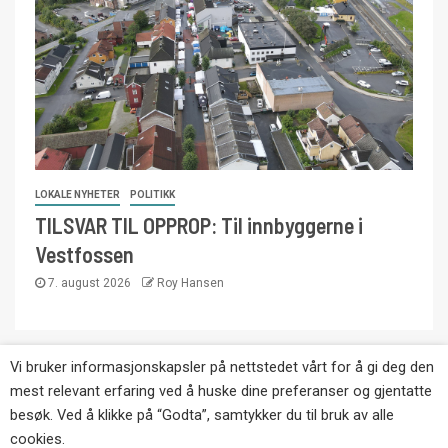
LOKALE NYHETER
POLITIKK
TILSVAR TIL OPPROP: Til innbyggerne i
Vestfossen
7. august 2026
Roy Hansen
Vi bruker informasjonskapsler på nettstedet vårt for å gi deg den
Copyright © Eikernytt.no utgis av Roy’s
mest relevant erfaring ved å huske dine preferanser og gjentatte
Pressetjeneste. Kopiering av tekst, bilder og
besøk. Ved å klikke på “Godta”, samtykker du til bruk av alle
annonser er ikke tillatt uten etter avtale med utgiver.
cookies.