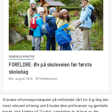
GENERELLE NYHETER
FORELDRE: Øv på skoleveien før første
skoledag
6. august 2026
Redaksjonen
Vi bruker informasjonskapsler på nettstedet vårt for å gi deg den
Copyright © Eikernytt.no utgis av Roy’s
mest relevant erfaring ved å huske dine preferanser og gjentatte
Pressetjeneste. Kopiering av tekst, bilder og
besøk. Ved å klikke på “Godta”, samtykker du til bruk av alle