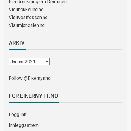
Eiendomsmegler i Drammen
Visithokksund.no
Visitvestfossen.no
Visitmjøndalen.no
ARKIV
Follow @Eikernyttno
FOR EIKERNYTT.NO
Logg inn
Innleggsstrøm