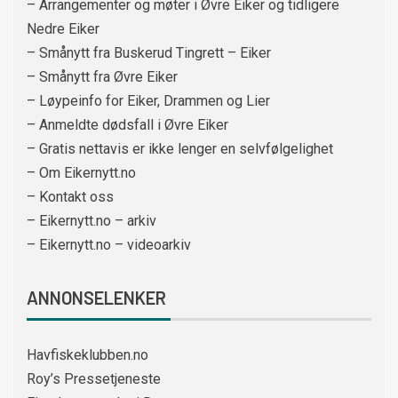
– Arrangementer og møter i Øvre Eiker og tidligere
Nedre Eiker
– Smånytt fra Buskerud Tingrett – Eiker
– Smånytt fra Øvre Eiker
– Løypeinfo for Eiker, Drammen og Lier
– Anmeldte dødsfall i Øvre Eiker
– Gratis nettavis er ikke lenger en selvfølgelighet
– Om Eikernytt.no
– Kontakt oss
– Eikernytt.no – arkiv
– Eikernytt.no – videoarkiv
ANNONSELENKER
Havfiskeklubben.no
Roy’s Pressetjeneste