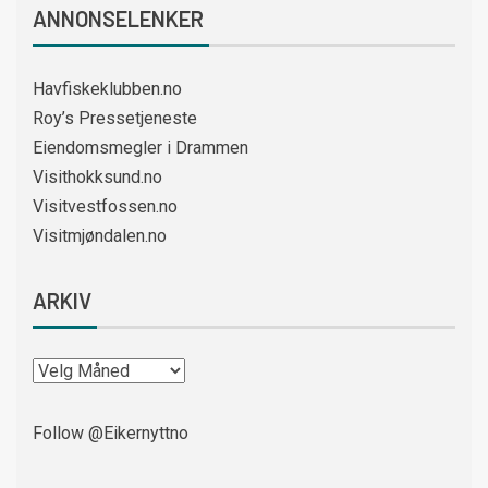
ANNONSELENKER
Havfiskeklubben.no
Roy’s Pressetjeneste
Eiendomsmegler i Drammen
Visithokksund.no
Visitvestfossen.no
Visitmjøndalen.no
ARKIV
Follow @Eikernyttno