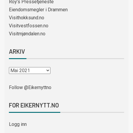
Roy’s Pressetjeneste
Eiendomsmegler i Drammen
Visithokksund.no
Visitvestfossen.no
Visitmjøndalen.no
ARKIV
Follow @Eikernyttno
FOR EIKERNYTT.NO
Logg inn