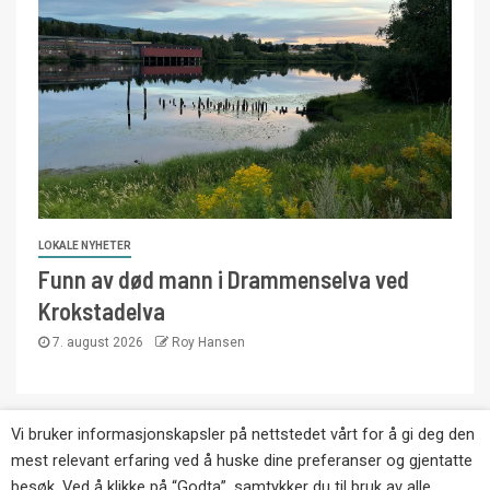
LOKALE NYHETER
Funn av død mann i Drammenselva ved
Krokstadelva
7. august 2026
Roy Hansen
Vi bruker informasjonskapsler på nettstedet vårt for å gi deg den
Copyright © Eikernytt.no utgis av Roy’s
mest relevant erfaring ved å huske dine preferanser og gjentatte
Pressetjeneste. Kopiering av tekst, bilder og
besøk. Ved å klikke på “Godta”, samtykker du til bruk av alle