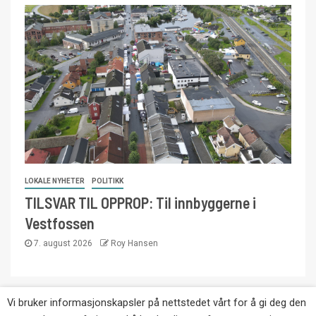
LOKALE NYHETER
POLITIKK
TILSVAR TIL OPPROP: Til innbyggerne i
Vestfossen
7. august 2026
Roy Hansen
Vi bruker informasjonskapsler på nettstedet vårt for å gi deg den
Copyright © Eikernytt.no utgis av Roy’s