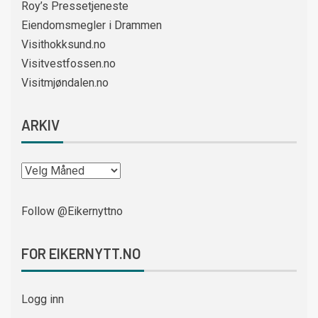
Roy’s Pressetjeneste
Eiendomsmegler i Drammen
Visithokksund.no
Visitvestfossen.no
Visitmjøndalen.no
ARKIV
Follow @Eikernyttno
FOR EIKERNYTT.NO
Logg inn