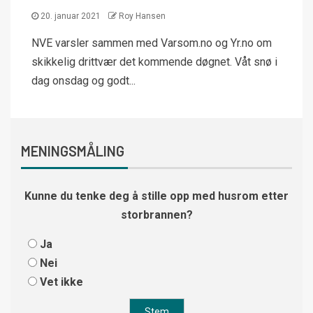
20. januar 2021
Roy Hansen
NVE varsler sammen med Varsom.no og Yr.no om
skikkelig drittvær det kommende døgnet. Våt snø i
dag onsdag og godt...
MENINGSMÅLING
Kunne du tenke deg å stille opp med husrom etter
storbrannen?
Ja
Nei
Vet ikke