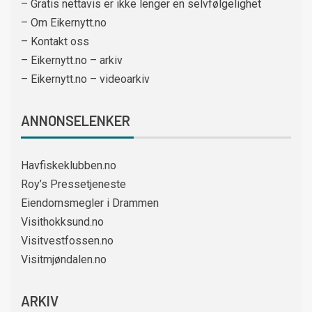
– Gratis nettavis er ikke lenger en selvfølgelighet
– Om Eikernytt.no
– Kontakt oss
– Eikernytt.no – arkiv
– Eikernytt.no – videoarkiv
ANNONSELENKER
Havfiskeklubben.no
Roy’s Pressetjeneste
Eiendomsmegler i Drammen
Visithokksund.no
Visitvestfossen.no
Visitmjøndalen.no
ARKIV