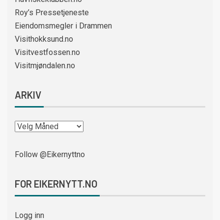
Roy’s Pressetjeneste
Eiendomsmegler i Drammen
Visithokksund.no
Visitvestfossen.no
Visitmjøndalen.no
ARKIV
Follow @Eikernyttno
FOR EIKERNYTT.NO
Logg inn