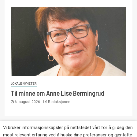
LOKALE NYHETER
Til minne om Anne Lise Bermingrud
6. august 2026
Redaksjonen
Vi bruker informasjonskapsler på nettstedet vårt for å gi deg den
Copyright © Eikernytt.no utgis av Roy’s
mest relevant erfaring ved å huske dine preferanser og gjentatte