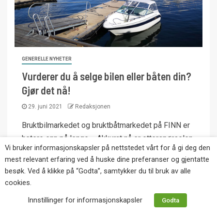
GENERELLE NYHETER
Vurderer du å selge bilen eller båten din?
Gjør det nå!
29. juni 2021
Redaksjonen
Bruktbilmarkedet og bruktbåtmarkedet på FINN er
hetere enn på lenge. - Akkurat nå er etterspørselen
Vi bruker informasjonskapsler på nettstedet vårt for å gi deg den
ekstremt høy, sier leder for...
mest relevant erfaring ved å huske dine preferanser og gjentatte
besøk. Ved å klikke på “Godta”, samtykker du til bruk av alle
cookies.
Innstillinger for informasjonskapsler
Godta