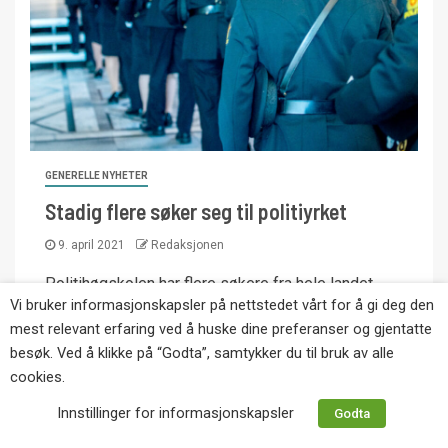
GENERELLE NYHETER
Stadig flere søker seg til politiyrket
9. april 2021
Redaksjonen
Politihøgskolen har flere søkere fra hele landet.
Vi bruker informasjonskapsler på nettstedet vårt for å gi deg den
Det viser søkertallene til bachelorutdanningen
mest relevant erfaring ved å huske dine preferanser og gjentatte
fordelt på fylker. Oslo er fortsatt det mest...
besøk. Ved å klikke på “Godta”, samtykker du til bruk av alle
cookies.
Innstillinger for informasjonskapsler
Godta