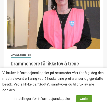
LOKALE NYHETER
Drammensere får ikke lov å trene
sammen med eikværinger
Vi bruker informasjonskapsler på nettstedet vårt for å gi deg den
mest relevant erfaring ved å huske dine preferanser og gjentatte
16. april 2021
Roy Hansen
besøk. Ved å klikke på “Godta”, samtykker du til bruk av alle
Idrettslag og andre lag og foreninger i Øvre Eiker
cookies.
som har medlemmer også fra Drammen, kan ikke la
Innstillinger for informasjonskapsler
Godta
disse trene...