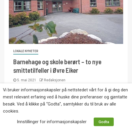
LOKALE NYHETER
Barnehage og skole berørt – to nye
smittetilfeller i Øvre Eiker
5. mai 2021
Redaksjonen
Vi bruker informasjonskapsler på nettstedet vårt for å gi deg den
Kommuneoverlegen melder om at det har blitt
mest relevant erfaring ved å huske dine preferanser og gjentatte
bekreftet to nye smittetilfelle med koronavirus i
besøk. Ved å klikke på “Godta”, samtykker du til bruk av alle
Øvre Eiker det siste døgnet.
cookies.
Innstillinger for informasjonskapsler
Godta